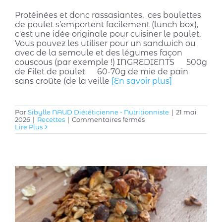
Protéinées et donc rassasiantes, ces boulettes
de poulet s’emportent facilement (lunch box),
c'est une idée originale pour cuisiner le poulet.
Vous pouvez les utiliser pour un sandwich ou
avec de la semoule et des légumes façon
couscous (par exemple !) INGREDIENTS 500g
de Filet de poulet 60-70g de mie de pain
sans croûte (de la veille
[En savoir plus]
Par
Sibylle NAUD Diététicienne - Nutritionniste
|
21 mai
sur
2026
|
Recettes
|
Commentaires fermés
Boulettes
Lire Plus
de
poulet
:
protéinées
et
rassasiantes,
la
recette
en
vidéo