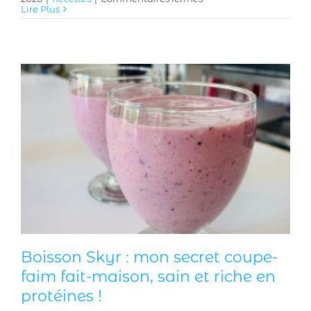
Fingers
Lire Plus
de
poisson
croustillants
:
la
recette
qui
réconcilie
les
enfants
avec
le
poisson
!
Boisson Skyr : mon secret coupe-
faim fait-maison, sain et riche en
protéines !