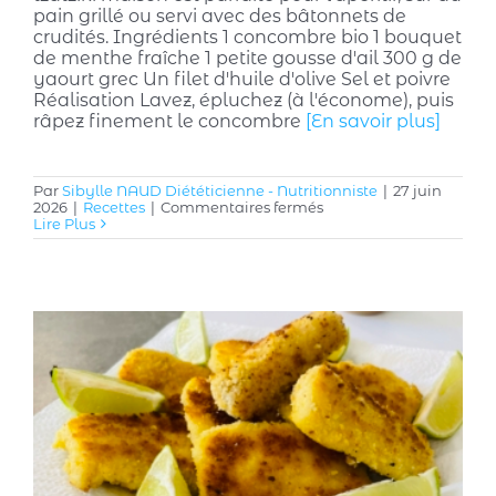
pain grillé ou servi avec des bâtonnets de
crudités. Ingrédients 1 concombre bio 1 bouquet
de menthe fraîche 1 petite gousse d'ail 300 g de
yaourt grec Un filet d'huile d'olive Sel et poivre
Réalisation Lavez, épluchez (à l'économe), puis
râpez finement le concombre
[En savoir plus]
Par
Sibylle NAUD Diététicienne - Nutritionniste
|
27 juin
sur
2026
|
Recettes
|
Commentaires fermés
Tzatziki
Lire Plus
maison
à
la
menthe
fraîche
:
le
dip
idéal
pour
l’apéritif