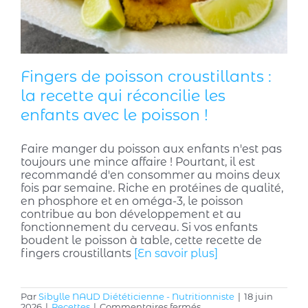
Fingers de poisson croustillants :
la recette qui réconcilie les
enfants avec le poisson !
Faire manger du poisson aux enfants n'est pas
toujours une mince affaire ! Pourtant, il est
recommandé d'en consommer au moins deux
fois par semaine. Riche en protéines de qualité,
en phosphore et en oméga-3, le poisson
contribue au bon développement et au
fonctionnement du cerveau. Si vos enfants
boudent le poisson à table, cette recette de
fingers croustillants
[En savoir plus]
Par
Sibylle NAUD Diététicienne - Nutritionniste
|
18 juin
sur
2026
|
Recettes
|
Commentaires fermés