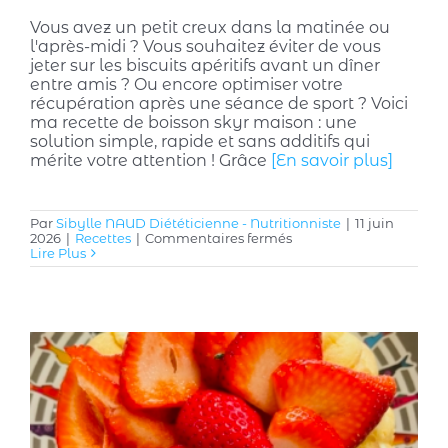
Vous avez un petit creux dans la matinée ou
l'après-midi ? Vous souhaitez éviter de vous
jeter sur les biscuits apéritifs avant un dîner
entre amis ? Ou encore optimiser votre
récupération après une séance de sport ? Voici
ma recette de boisson skyr maison : une
solution simple, rapide et sans additifs qui
mérite votre attention ! Grâce
[En savoir plus]
Par
Sibylle NAUD Diététicienne - Nutritionniste
|
11 juin
sur
2026
|
Recettes
|
Commentaires fermés
Boisson
Lire Plus
Skyr
:
mon
secret
coupe-
faim
fait-
maison,
sain
et
riche
en
protéines