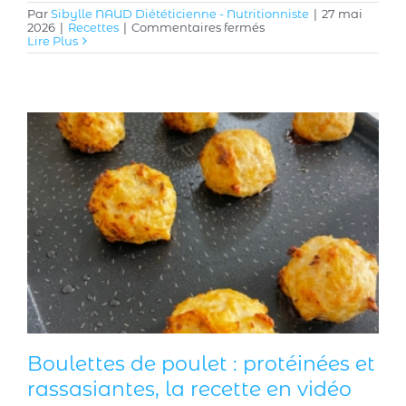
Par
Sibylle NAUD Diététicienne - Nutritionniste
|
27 mai
sur
2026
|
Recettes
|
Commentaires fermés
Charlotte
Lire Plus
aux
fraises
:
un
dessert
aux
fruits
avec
un
biscuit
cuillère
maison
Boulettes de poulet : protéinées et
rassasiantes, la recette en vidéo