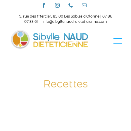
Passer
Facebook
Instagram
Téléphone
Email
au
contenu
9, rue des Mercier, 85100 Les Sables d'Olonne | 07 86
07 33 61
|
info@sibyllenaud-dieteticienne.com
Recettes