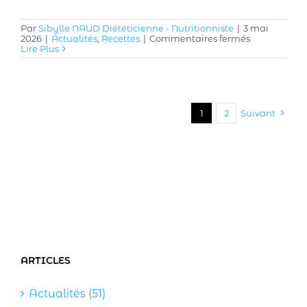
Par
Sibylle NAUD Diététicienne - Nutritionniste
|
3 mai
sur
2026
|
Actualités
,
Recettes
|
Commentaires fermés
« L’assiette
Lire Plus
spéciale
ménopause 
aux
éditions
Hachette
1
2
Suivant
ARTICLES
Actualités (51)