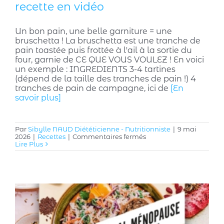
recette en vidéo
Un bon pain, une belle garniture = une
bruschetta ! La bruschetta est une tranche de
pain toastée puis frottée à l'ail à la sortie du
four, garnie de CE QUE VOUS VOULEZ ! En voici
un exemple : INGREDIENTS 3-4 tartines
(dépend de la taille des tranches de pain !) 4
tranches de pain de campagne, ici de
[En
savoir plus]
Par
Sibylle NAUD Diététicienne - Nutritionniste
|
9 mai
sur
2026
|
Recettes
|
Commentaires fermés
Une
Lire Plus
bruschetta
pour
l’apéritif
!
la
recette
en
vidéo