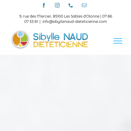
Passer
Facebook
Instagram
Téléphone
Email
au
contenu
9, rue des Mercier, 85100 Les Sables d'Olonne | 07 86
07 33 61
|
info@sibyllenaud-dieteticienne.com