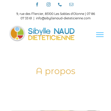
Passer
Facebook
Instagram
Téléphone
Email
au
contenu
9, rue des Mercier, 85100 Les Sables d'Olonne | 07 86
07 33 61
|
info@sibyllenaud-dieteticienne.com
A propos