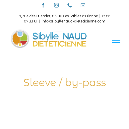
Passer
Facebook
Instagram
Téléphone
Email
au
contenu
9, rue des Mercier, 85100 Les Sables d'Olonne | 07 86
07 33 61
|
info@sibyllenaud-dieteticienne.com
Sleeve / by-pass