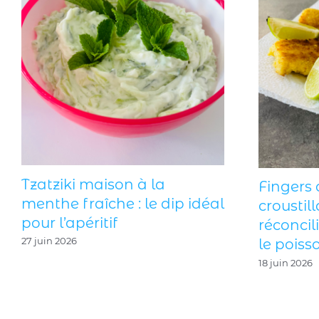
ison à la
Fingers de poisson
che : le dip idéal
croustillants : la recett
if
réconcilie les enfants 
le poisson !
18 juin 2026