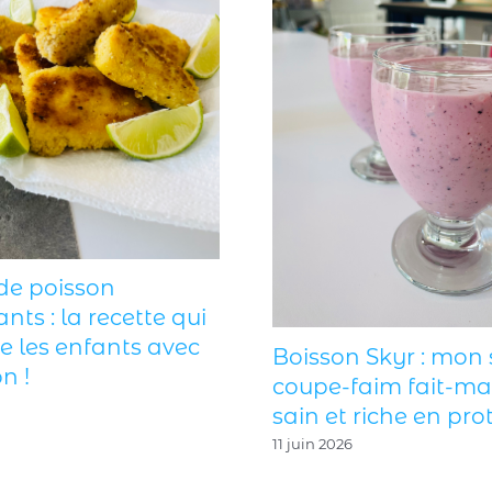
C
e qui
d
avec
Boisson Skyr : mon secret
b
coupe-faim fait-maison,
2
sain et riche en protéines !
11 juin 2026