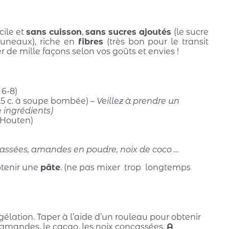
cile et
sans cuisson
,
sans sucres ajoutés
(le sucre
runeaux), riche en
fibres
(très bon pour le transit
er de mille façons selon vos goûts et envies !
6-8)
5 c. à soupe bombée) –
Veillez à prendre un
 ingrédients)
 Houten)
ncassées, amandes en poudre, noix de coco …
btenir une
pâte
. (ne pas mixer trop longtemps
lation. Taper à l’aide d’un rouleau pour obtenir
d’amandes, le cacao, les noix concassées.
A