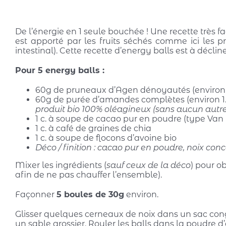
De l’énergie en 1 seule bouchée ! Une recette très fa
est apporté par les fruits séchés comme ici les p
intestinal). Cette recette d’energy balls est à déclin
Pour 5 energy balls :
60g de pruneaux d’Agen dénoyautés (environ 
60g de purée d’amandes complètes (environ 1.
produit bio 100% oléagineux (sans aucun autre
1 c. à soupe de cacao pur en poudre (type Van
1 c. à café de graines de chia
1 c. à soupe de flocons d’avoine bio
Déco / finition : cacao pur en poudre, noix co
Mixer les ingrédients (
sauf ceux de la déco
) pour o
afin de ne pas chauffer l’ensemble).
Façonner
5 boules de 30g
environ.
Glisser quelques cerneaux de noix dans un sac congé
un sable grossier. Rouler les balls dans la poudre 