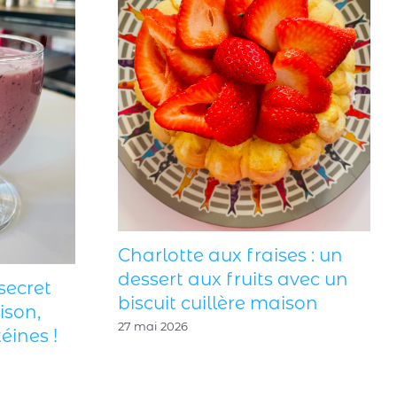
Tzatziki mai
menthe fraîch
harlotte aux fraises : un
pour l’apériti
essert aux fruits avec un
iscuit cuillère maison
27 juin 2026
7 mai 2026