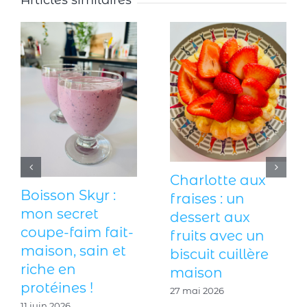
Tzatziki maison
Fingers de
à la menthe
poisson
fraîche : le dip
croustillants : la
idéal pour
recette qui
l’apéritif
réconcilie les
enfants avec le
27 juin 2026
poisson !
18 juin 2026