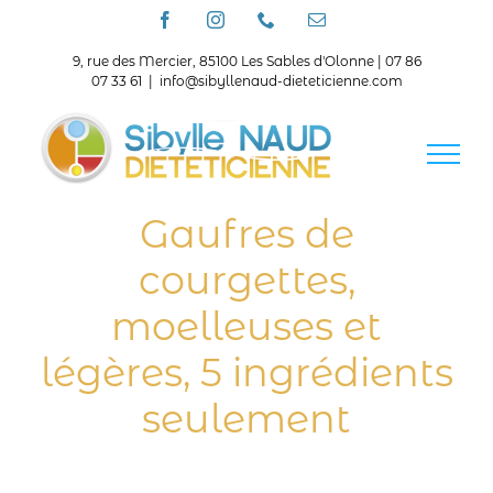
Passer
Facebook
Instagram
Téléphone
Email
au
contenu
9, rue des Mercier, 85100 Les Sables d'Olonne | 07 86
07 33 61
|
info@sibyllenaud-dieteticienne.com
Gaufres de
courgettes,
moelleuses et
légères, 5 ingrédients
seulement