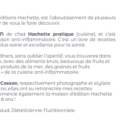
éditions Hachette, est l’aboutissement de plusieurs
 de vous le faire découvrir.
ON
de chez
Hachette pratique
(cuisine), et c’est
aison
anti-inflammatoire. C’est un livre de recettes
lus saine et excellente pour la santé.
îners, sans oublier l’apéritif, vous trouverez dans
re, avec des aliments bruts, beaucoup de fruits et
roduits de la mer, des graines et fruits
 » de la cuisine anti-inflammatoire.
 Cosson
, respectivement photographe et styliste
os, elles ont su retranscrire mes recettes
remercie également la maison d’édition Hachette
8 ans !
Naud, Diététicienne-Nutritionniste