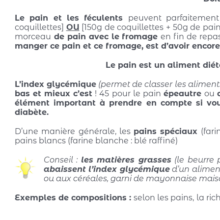
Le pain et les féculents
peuvent parfaitement 
coquillettes]
OU
[150g de coquillettes + 50g de pai
morceau
de pain avec le fromage
en fin de rep
manger ce pain et ce fromage, est d’avoir encore
Le pain est un aliment diét
L’index glycémique
(permet de classer les aliment
bas et mieux c’est
! 45 pour le pain
épeautre
ou
élément important à prendre en compte si vous
diabète.
D’une manière générale, les
pains spéciaux
(fari
pains blancs (farine blanche : blé raffiné)
Conseil :
les matières grasses
(le beurre 
abaissent
l’index glycémique
d’un alimen
ou aux céréales, garni de mayonnaise maison
Exemples de compositions :
selon les pains,
la ric