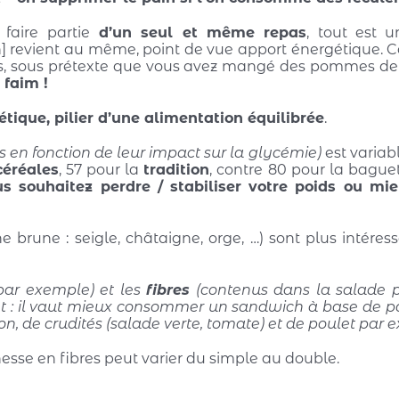
faire partie
d’un seul et même repas
, tout est 
n] revient au même, point de vue apport énergétique. C
as, sous prétexte que vous avez mangé des pommes de 
 faim !
étique, pilier d’une alimentation équilibrée
.
s en fonction de leur impact sur la glycémie)
est variab
céréales
, 57 pour la
tradition
, contre 80 pour la bague
 souhaitez perdre / stabiliser votre poids ou mi
ne brune : seigle, châtaigne, orge, …) sont plus intéres
par exemple) et les
fibres
(contenus dans la salade 
t : il vaut mieux consommer un sandwich à base de pa
, de crudités (salade verte, tomate) et de poulet par 
hesse en fibres peut varier du simple au double.