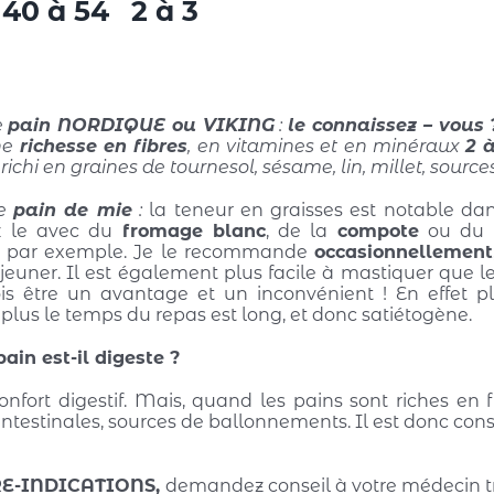
40 à 54
2 à 3
e
pain NORDIQUE ou VIKING
:
le connaissez – vous 
ne
richesse en fibres
, en vitamines et en minéraux
2 à
enrichi en graines de tournesol, sésame, lin, millet, source
le
pain de mie
:
la teneur en graisses est notable dan
ez le avec du
fromage blanc
, de la
compote
ou du
s
par exemple. Je le recommande
occasionnellement
éjeuner. Il est également plus facile à mastiquer que le
ois être un avantage et un inconvénient ! En effet pl
 plus le temps du repas est long, et donc satiétogène.
pain est-il digeste ?
onfort digestif. Mais, quand les pains sont riches en fi
 intestinales, sources de ballonnements. Il est donc cons
E-INDICATIONS,
demandez conseil à votre médecin tr