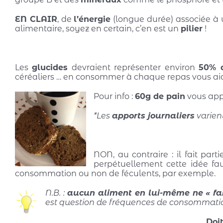
EN CLAIR
, de
l’énergie
(longue durée) associée à 
alimentaire, soyez en certain, c’en est un
pilier
!
Les
glucides
devraient représenter environ
50% d
céréaliers … en consommer à chaque repas vous aide
Pour info :
60g de pain
vous app
*Les
apports journaliers
varient
NON, au contraire : il fait part
perpétuellement cette idée fa
consommation ou non de féculents, par exemple.
N.B. :
aucun aliment en lui-même ne « fait
est question de fréquences de consommatio
Doit