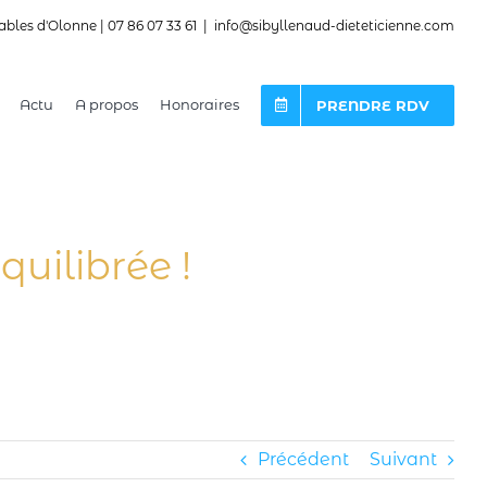
ables d'Olonne | 07 86 07 33 61
|
info@sibyllenaud-dieteticienne.com
Actu
A propos
Honoraires
PRENDRE RDV
quilibrée !
Précédent
Suivant