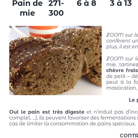
Pain de
271-
6 à 8
3 à 13
mie
300
ZOOM sur l
confèrent u
plus, il est 
ZOOM sur 
mie, tartin
chèvre frai
de petit – d
peut à la f
mastication,
Le 
Oui le pain est très digeste
et n’induit pas d’inc
complet, …), ils peuvent favoriser des fermentations
cas de limiter la consommation de pains spéciaux.
CONTR