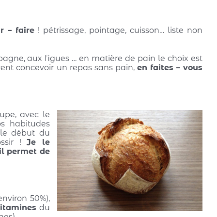
r – faire
! pétrissage, pointage, cuisson… liste non
pagne, aux figues … en matière de pain le choix est
uvent concevoir un repas sans pain,
en faites – vous
upe, avec le
os habitudes
le début du
ossir !
Je le
il permet de
environ 50%),
itamines
du
nes).