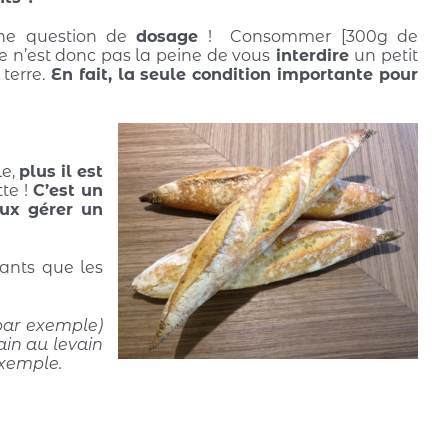
une question de
dosage
! Consommer [300g de
e n’est donc pas la peine de vous
interdire
un petit
terre.
En fait, la seule condition importante pour
le,
plus il est
tte !
C’est un
eux gérer un
sants que les
par exemple)
in au levain
exemple.