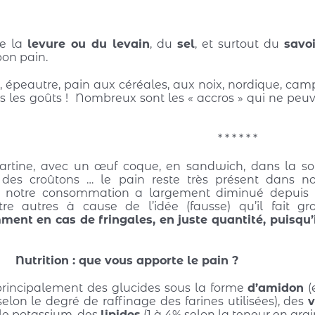
de la
levure ou du levain
, du
sel
, et surtout du
savoi
bon pain.
, épeautre, pain aux céréales, aux noix, nordique, cam
ous les goûts ! Nombreux sont les « accros » qui ne pe
* * * * * *
artine, avec un œuf coque, en sandwich, dans la so
 des croûtons … le pain reste très présent dans n
i notre consommation a largement diminué depuis 
tre autres à cause de l’idée (fausse) qu’il fait gr
t en cas de fringales, en juste quantité, puisqu’
Nutrition : que vous apporte le pain ?
principalement des glucides sous la forme
d’amidon
(
selon le degré de raffinage des farines utilisées), des
v
le potassium, des
lipides
(1 à 4% selon la teneur en grai