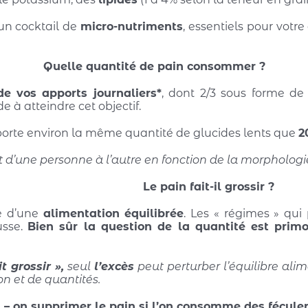
un cocktail de
micro-nutriments
, essentiels pour votr
Quelle quantité de pain consommer ?
e vos apports journaliers*
, dont 2/3 sous forme de
 à atteindre cet objectif.
orte environ la même quantité de glucides lents que
2
 d’une personne à l’autre en fonction de la morphologie 
Le pain fait-il grossir ?
ie d’une
alimentation équilibrée
. Les « régimes » qui
usse.
Bien sûr la question de la quantité est primo
 grossir »,
seul
l’excès
peut perturber l’équilibre alime
n et de quantités.
 – on supprimer le pain si l’on consomme des fécule