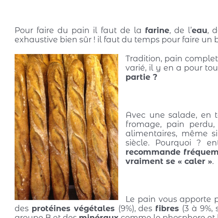
Pour faire du pain il faut de la
farine
, de l’
eau
, 
exhaustive bien sûr ! il faut du temps pour faire un 
Tradition, pain complet
varié, il y en a pour t
partie ?
Avec une salade, en t
fromage, pain perdu,
alimentaires, même s
siècle. Pourquoi ? en
recommande fréquemmen
vraiment se « caler »
.
Le pain vous apporte 
des
protéines végétales
(9%), des
fibres
(3 à 9%, 
groupe B et des
minéraux
comme le phosphore et 