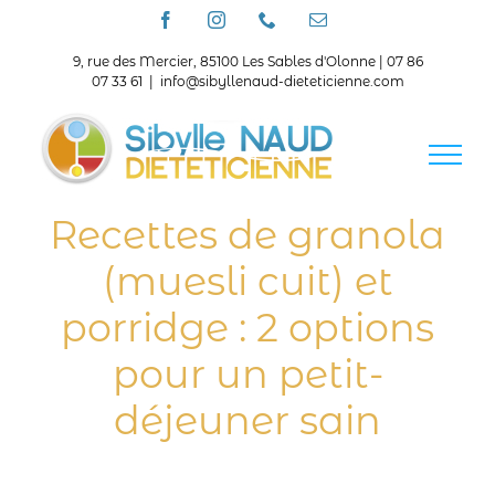
Passer
Facebook
Instagram
Téléphone
Email
au
contenu
9, rue des Mercier, 85100 Les Sables d'Olonne | 07 86
07 33 61
|
info@sibyllenaud-dieteticienne.com
Recettes de granola
(muesli cuit) et
porridge : 2 options
pour un petit-
déjeuner sain