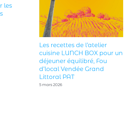
Chefs de retour pour les
vacances de Pâques
11 avril 2026
Les recettes
cuisine L
déjeuner éq
d’local Ve
Littoral PA
5 mars 2026