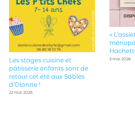
es de l’atelier
LUNCH BOX pour un
Les stages cuisine et
quilibré, Fou
pâtisserie enfants so
endée Grand
retour cet été aux Sa
AT
d’Olonne !
22 mai 2026