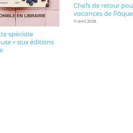
« L’assiette spéciale
ménopause » aux éditions
Hachette
3 mai 2026
nt de
bles