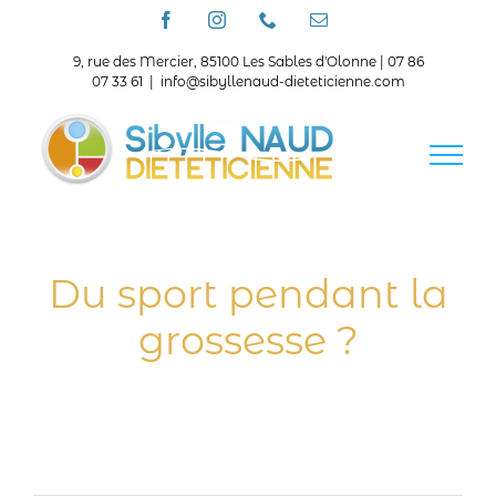
Passer
Facebook
Instagram
Téléphone
Email
au
contenu
9, rue des Mercier, 85100 Les Sables d'Olonne | 07 86
07 33 61
|
info@sibyllenaud-dieteticienne.com
Du sport pendant la
grossesse ?