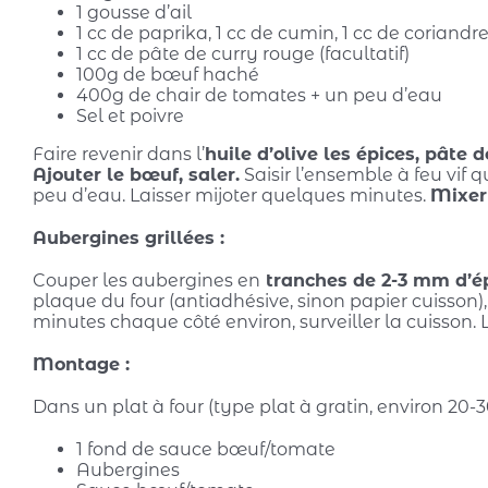
1 gousse d’ail
1 cc de paprika, 1 cc de cumin, 1 cc de coriandr
1 cc de pâte de curry rouge (facultatif)
100g de bœuf haché
400g de chair de tomates + un peu d’eau
Sel et poivre
Faire revenir dans l’
huile d’olive les épices, pâte d
Ajouter le bœuf, saler.
Saisir l’ensemble à feu vif 
peu d’eau. Laisser mijoter quelques minutes.
Mixer 
Aubergines grillées :
Couper les aubergines en
tranches de 2-3 mm d’é
plaque du four (antiadhésive, sinon papier cuisson), a
minutes chaque côté environ, surveiller la cuisson. L
Montage :
Dans un plat à four (type plat à gratin, environ 20
1 fond de sauce bœuf/tomate
Aubergines