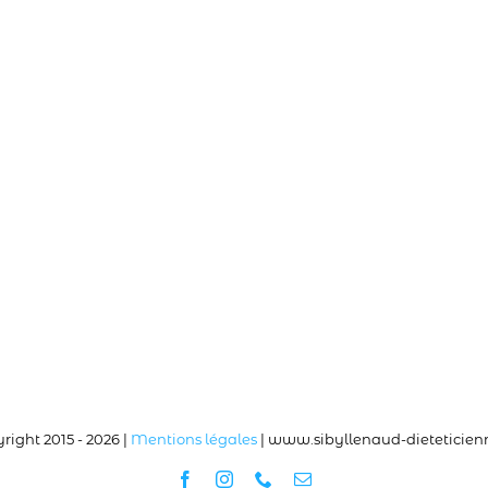
right 2015 -
2026 |
Mentions légales
| www.sibyllenaud-dieteticie
Facebook
Instagram
Téléphone
Email