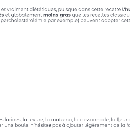
s et vraiment diététiques, puisque dans cette recette
l’h
és
et globalement
moins gras
que les recettes classiqu
hypercholestérolémie par exemple) peuvent adopter cet
es farines, la levure, la maïzena, la cassonnade, la fleur 
r une boule, n’hésitez pas à ajouter légèrement de la f