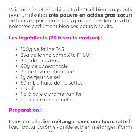
Voici une recette de biscuits de Noël bien croquant
pour un résultat
très pauvre en acides gras satur
de leurs apports en acides gras saturés (en cas d’
noisettes parfument bien ces petits biscuits.
Les ingrédients (20 biscuits environ) :
100g de farine T45
25g de farine complète (T150)
30g de maïzena
60g de cassonnade
3g de levure chimique
1g de fleur de sel
50 mL d’huile de noisettes
1 œuf
1 c. à café d’arôme vanille
1 c. à café de cannelle
Préparation :
Dans un saladier,
mélanger
avec une fourchette
l
l’œuf battu, l’arôme vanille et bien mélanger. Forme