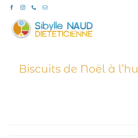
Passer
Facebook
Instagram
Téléphone
Email
au
contenu
Biscuits de Noël à l’h