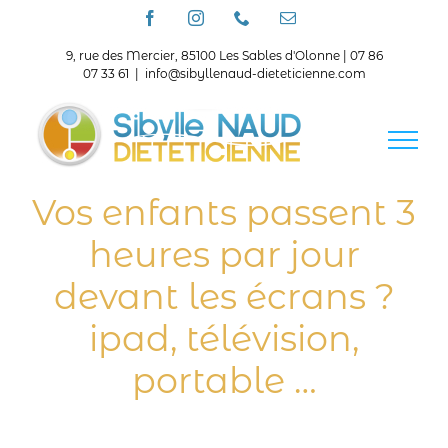
Passer
Facebook
Instagram
Téléphone
Email
au
contenu
9, rue des Mercier, 85100 Les Sables d'Olonne | 07 86
07 33 61
|
info@sibyllenaud-dieteticienne.com
Vos enfants passent 3
heures par jour
devant les écrans ?
ipad, télévision,
portable …