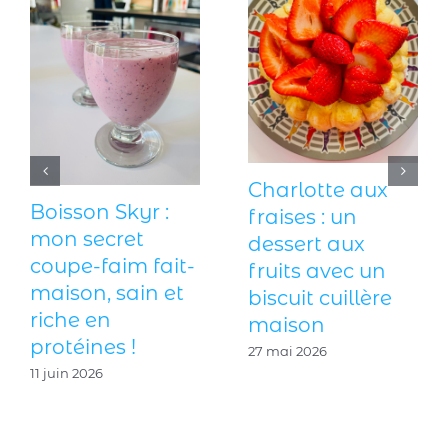
Tzatziki maison
Fingers de
à la menthe
poisson
fraîche : le dip
croustillants : la
idéal pour
recette qui
l’apéritif
réconcilie les
enfants avec le
27 juin 2026
poisson !
18 juin 2026