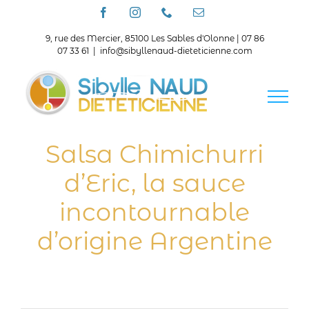
Passer
Facebook
Instagram
Téléphone
Email
au
contenu
9, rue des Mercier, 85100 Les Sables d'Olonne | 07 86
07 33 61
|
info@sibyllenaud-dieteticienne.com
Salsa Chimichurri
d’Eric, la sauce
incontournable
d’origine Argentine