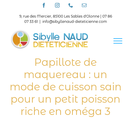
Passer
Facebook
Instagram
Téléphone
Email
au
contenu
9, rue des Mercier, 85100 Les Sables d'Olonne | 07 86
07 33 61
|
info@sibyllenaud-dieteticienne.com
Papillote de
maquereau : un
mode de cuisson sain
pour un petit poisson
riche en oméga 3