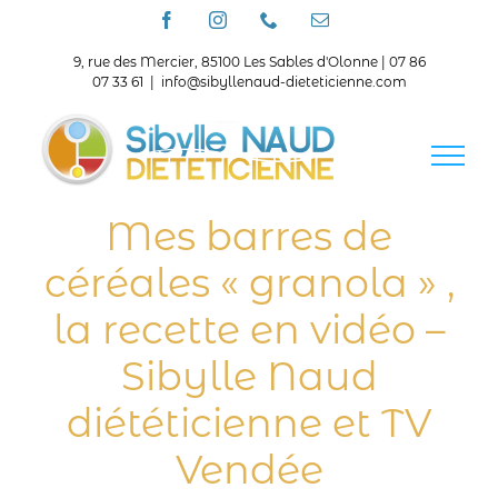
Passer
Facebook
Instagram
Téléphone
Email
au
contenu
9, rue des Mercier, 85100 Les Sables d'Olonne | 07 86
07 33 61
|
info@sibyllenaud-dieteticienne.com
Mes barres de
céréales « granola » ,
la recette en vidéo –
Sibylle Naud
diététicienne et TV
Vendée