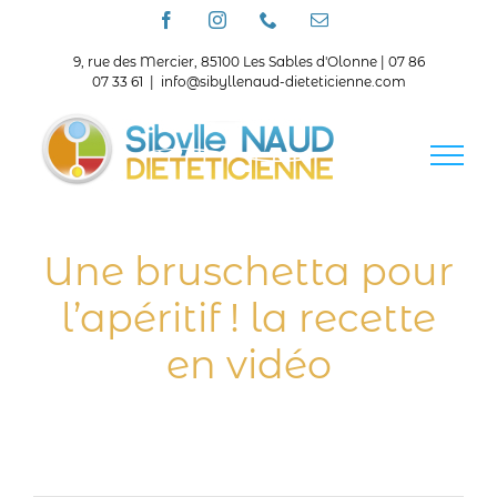
Passer
Facebook
Instagram
Téléphone
Email
au
contenu
9, rue des Mercier, 85100 Les Sables d'Olonne | 07 86
07 33 61
|
info@sibyllenaud-dieteticienne.com
Une bruschetta pour
l’apéritif ! la recette
en vidéo