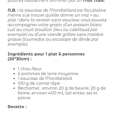
pourrez idéalement terminer par un
fruit frais.
N.B. :
la saucisse de Montbéliard est facultative
même si je trouve qu’elle donne un vrai + au
plat ! dans la version sans saucisse vous pouvez
accompagner votre gratin d’un poisson blanc
cuit au court-bouillon (lieu ou cabillaud par
exemple) ou d’une viande grillée sans matière
grasse (tournedos ou escalope de dinde par
exemple).
Ingrédients pour 1 plat 6 personnes
(20*30cm) :
1 chou-fleur
6 pommes de terre moyenne
1 saucisse de Montbéliard
100 g de comté râpé
Béchamel : environ 20 g de beurre, 20 g de
farine, environ 400 mL lait entier, sel et
poivre
Recette :