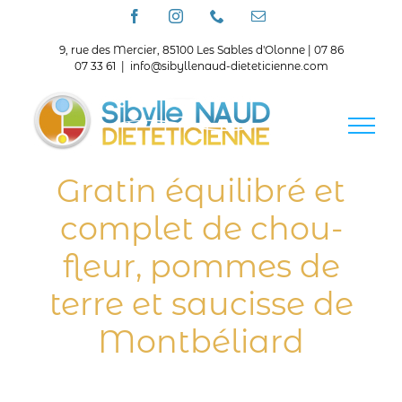
Passer
Facebook
Instagram
Téléphone
Email
au
contenu
9, rue des Mercier, 85100 Les Sables d'Olonne | 07 86
07 33 61
|
info@sibyllenaud-dieteticienne.com
Gratin équilibré et
complet de chou-
fleur, pommes de
terre et saucisse de
Montbéliard