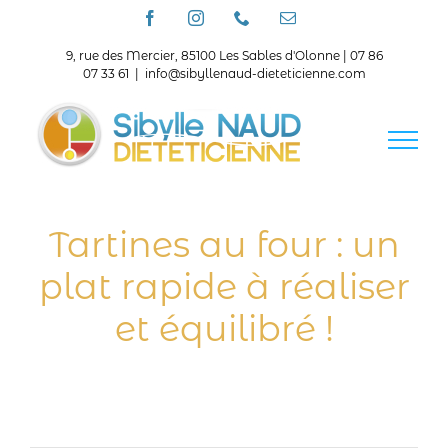
Passer
Facebook
Instagram
Téléphone
Email
au
contenu
9, rue des Mercier, 85100 Les Sables d'Olonne | 07 86
07 33 61
|
info@sibyllenaud-dieteticienne.com
Tartines au four : un
plat rapide à réaliser
et équilibré !