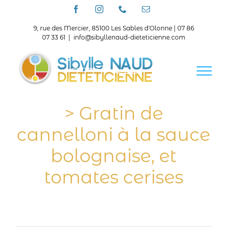
Passer
Facebook
Instagram
Téléphone
Email
au
contenu
9, rue des Mercier, 85100 Les Sables d'Olonne | 07 86
07 33 61
|
info@sibyllenaud-dieteticienne.com
> Gratin de
cannelloni à la sauce
bolognaise, et
tomates cerises