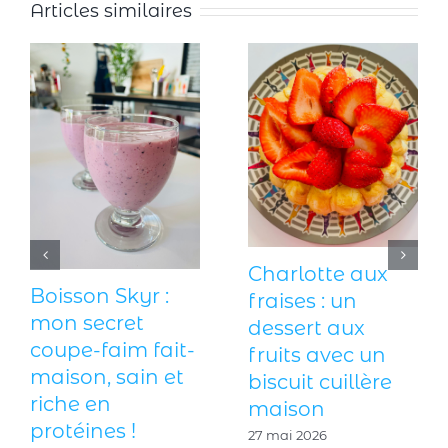
Articles similaires
Tzatziki maison
Fingers de
à la menthe
poisson
fraîche : le dip
croustillants : l
idéal pour
recette qui
l’apéritif
réconcilie les
enfants avec le
27 juin 2026
poisson !
18 juin 2026