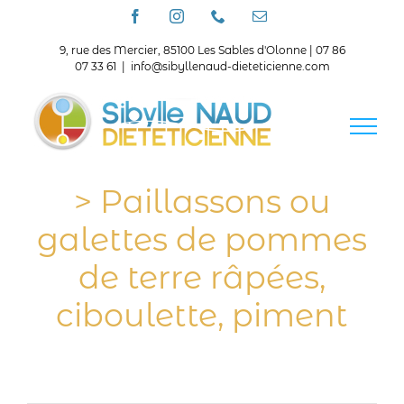
Passer
Facebook
Instagram
Téléphone
Email
au
contenu
9, rue des Mercier, 85100 Les Sables d'Olonne | 07 86
07 33 61
|
info@sibyllenaud-dieteticienne.com
> Paillassons ou
galettes de pommes
de terre râpées,
ciboulette, piment