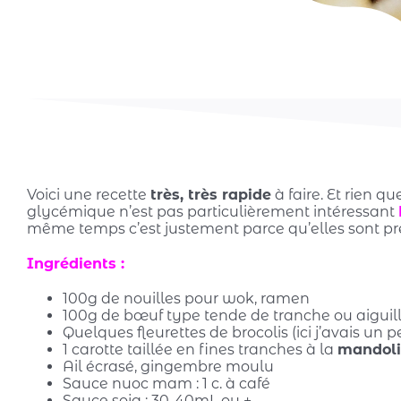
Voici une recette
très, très rapide
à faire. Et rien qu
glycémique n’est pas particulièrement intéressant
même temps c’est justement parce qu’elles sont préc
Ingrédients :
100g de nouilles pour wok, ramen
100g de bœuf type tende de tranche ou aiguille
Quelques fleurettes de brocolis (ici j’avais un p
1 carotte taillée en fines tranches à la
mandol
Ail écrasé, gingembre moulu
Sauce nuoc mam : 1 c. à café
Sauce soja : 30-40mL ou +