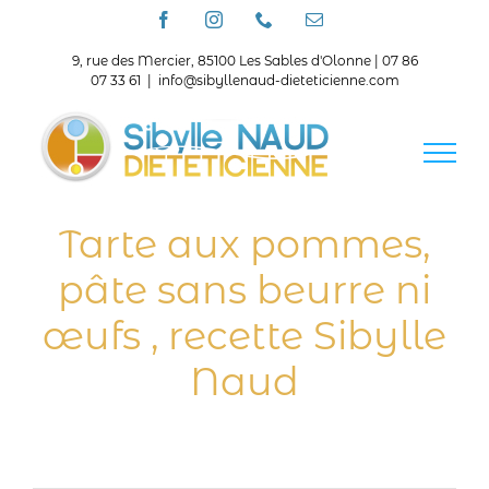
Passer
Facebook
Instagram
Téléphone
Email
au
contenu
9, rue des Mercier, 85100 Les Sables d'Olonne | 07 86
07 33 61
|
info@sibyllenaud-dieteticienne.com
Tarte aux pommes,
pâte sans beurre ni
œufs , recette Sibylle
Naud