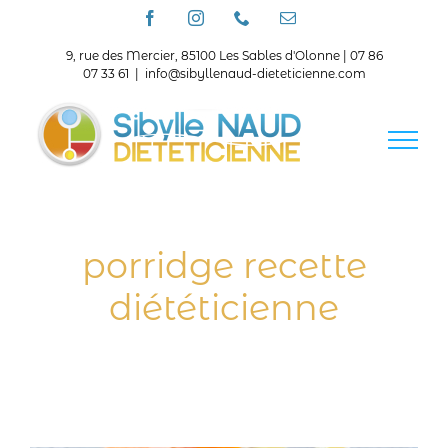
Passer
Facebook
Instagram
Téléphone
Email
au
contenu
9, rue des Mercier, 85100 Les Sables d'Olonne | 07 86
07 33 61
|
info@sibyllenaud-dieteticienne.com
porridge recette
diététicienne