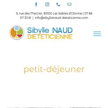
Passer
Facebook
Instagram
Téléphone
Email
au
contenu
9, rue des Mercier, 85100 Les Sables d'Olonne | 07 86
07 33 61
|
info@sibyllenaud-dieteticienne.com
petit-déjeuner