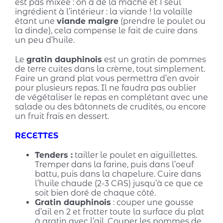
est pas mixée : on a de la mâche et 1 seul
ingrédient à l’intérieur : la viande ! la volaille
étant une
viande maigre
(prendre le poulet ou
la dinde), cela compense le fait de cuire dans
un peu d’huile.
Le
gratin dauphinois
est un gratin de pommes
de terre cuites dans la crème, tout simplement.
Faire un grand plat vous permettra d’en avoir
pour plusieurs repas. Il ne faudra pas oublier
de végétaliser le repas en complétant avec une
salade ou des bâtonnets de crudités, ou encore
un fruit frais en dessert.
RECETTES
Tenders :
tailler le poulet en aiguillettes.
Tremper dans la farine, puis dans l’oeuf
battu, puis dans la chapelure. Cuire dans
l’huile chaude (2-3 CAS) jusqu’à ce que ce
soit bien doré de chaque côté.
Gratin dauphinois
: couper une gousse
d’ail en 2 et frotter toute la surface du plat
à gratin avec l’ail. Couper les pommes de