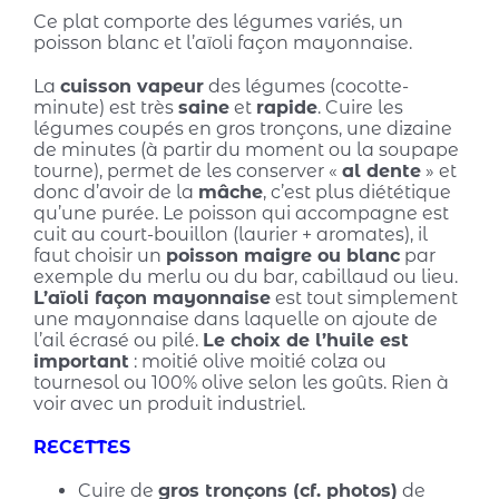
Ce plat comporte des légumes variés, un
poisson blanc et l’aïoli façon mayonnaise.
La
cuisson vapeur
des légumes (cocotte-
minute) est très
saine
et
rapide
. Cuire les
légumes coupés en gros tronçons, une dizaine
de minutes (à partir du moment ou la soupape
tourne), permet de les conserver «
al dente
» et
donc d’avoir de la
mâche
, c’est plus diététique
qu’une purée. Le poisson qui accompagne est
cuit au court-bouillon (laurier + aromates), il
faut choisir un
poisson maigre ou blanc
par
exemple du merlu ou du bar, cabillaud ou lieu.
L’aïoli façon mayonnaise
est tout simplement
une mayonnaise dans laquelle on ajoute de
l’ail écrasé ou pilé.
Le choix de l’huile est
important
: moitié olive moitié colza ou
tournesol ou 100% olive selon les goûts. Rien à
voir avec un produit industriel.
RECETTES
Cuire de
gros tronçons (cf. photos)
de