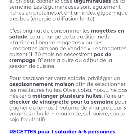
et on peut cocher la case
légumineuses
de la
semaine. Les légumineuses sont également
riches en protéines et ont un index glycémique
très bas (énergie à diffusion lente).
C’est original de consommer les
mogettes en
salade
, cela change de la traditionnelle
« tartine ail beurre mogettes » ou des
« mogettes jambon de Vendée ». Les mogettes
cuisent 1H30 mais ne nécessitent
pas de
trempage
. Mettre à cuire au début de la
session de cuisine.
Pour assaisonner votre salade, privilégier un
assaisonnement maison
afin de sélectionner
les meilleures huiles. Olive, colza, noix, … ne pas
hésiter à
mélanger plusieurs huiles
. Faire un
checker de vinaigrette pour la semaine
pour
gagner du temps. (1 volume de vinaigre pour 3
volumes d’huile, + moutarde, sel, poivre, sauce
soja facultatif)
RECETTES pour 1 saladier 4-6 personnes