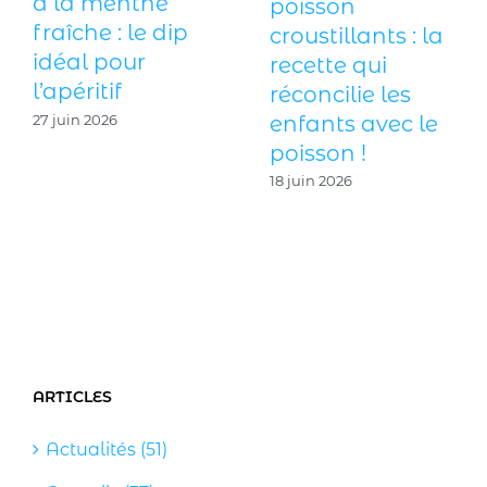
Boisson Skyr :
fraises : un
mon secret
dessert aux
coupe-faim fait-
fruits avec un
maison, sain et
biscuit cuillère
riche en
maison
protéines !
27 mai 2026
11 juin 2026
ARTICLES
Actualités (51)