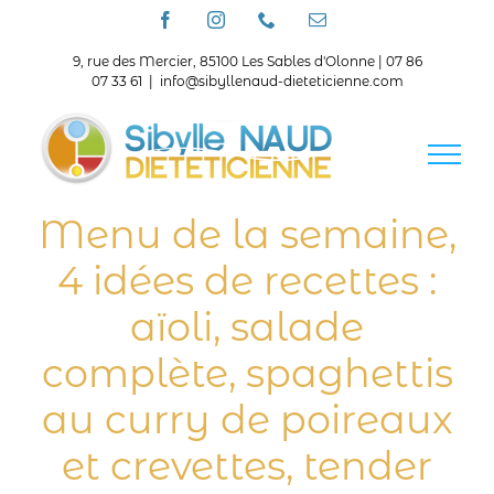
Passer
Facebook
Instagram
Téléphone
Email
au
contenu
9, rue des Mercier, 85100 Les Sables d'Olonne | 07 86
07 33 61
|
info@sibyllenaud-dieteticienne.com
Menu de la semaine,
4 idées de recettes :
aïoli, salade
complète, spaghettis
au curry de poireaux
et crevettes, tender