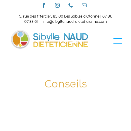
Passer
Facebook
Instagram
Téléphone
Email
au
contenu
9, rue des Mercier, 85100 Les Sables d'Olonne | 07 86
07 33 61
|
info@sibyllenaud-dieteticienne.com
Conseils