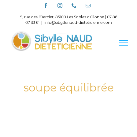
Passer
Facebook
Instagram
Téléphone
Email
au
contenu
9, rue des Mercier, 85100 Les Sables d'Olonne | 07 86
07 33 61
|
info@sibyllenaud-dieteticienne.com
soupe équilibrée