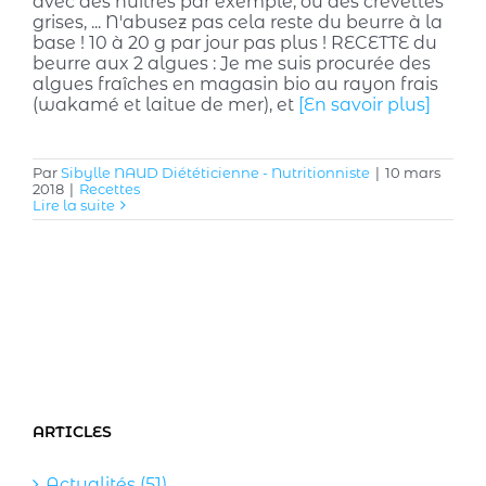
avec des huîtres par exemple, ou des crevettes
grises, ... N'abusez pas cela reste du beurre à la
base ! 10 à 20 g par jour pas plus ! RECETTE du
beurre aux 2 algues : Je me suis procurée des
algues fraîches en magasin bio au rayon frais
(wakamé et laitue de mer), et
[En savoir plus]
Par
Sibylle NAUD Diététicienne - Nutritionniste
|
10 mars
2018
|
Recettes
Lire la suite
ARTICLES
Actualités (51)