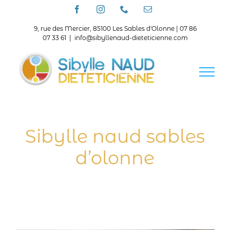
Passer
Facebook
Instagram
Téléphone
Email
au
contenu
9, rue des Mercier, 85100 Les Sables d'Olonne | 07 86
07 33 61
|
info@sibyllenaud-dieteticienne.com
Sibylle naud sables
d’olonne