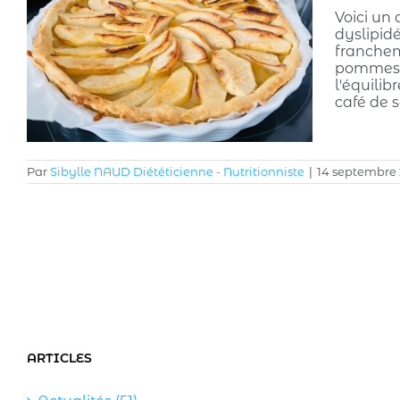
Voici un 
dyslipidé
franchem
pommes ou
l'équilib
café de 
Par
Sibylle NAUD Diététicienne - Nutritionniste
|
14 septembre
ARTICLES