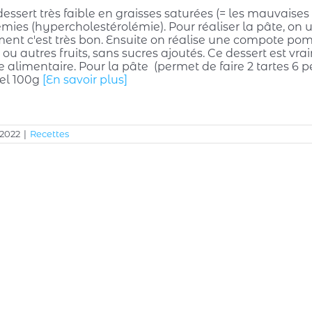
dessert très faible en graisses saturées (= les mauvaise
mies (hypercholestérolémie). Pour réaliser la pâte, on uti
ent c'est très bon. Ensuite on réalise une compote pom
 autres fruits, sans sucres ajoutés. Ce dessert est vraim
re alimentaire. Pour la pâte (permet de faire 2 tartes 6 p
sel 100g
[En savoir plus]
 2022
|
Recettes