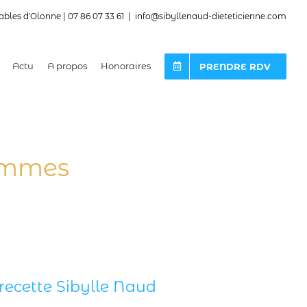
ables d'Olonne | 07 86 07 33 61
|
info@sibyllenaud-dieteticienne.com
Actu
A propos
Honoraires
PRENDRE RDV
pommes
recette Sibylle Naud