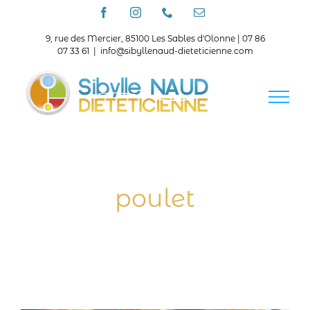
Passer
Facebook
Instagram
Téléphone
Email
au
contenu
9, rue des Mercier, 85100 Les Sables d'Olonne | 07 86
07 33 61
|
info@sibyllenaud-dieteticienne.com
poulet