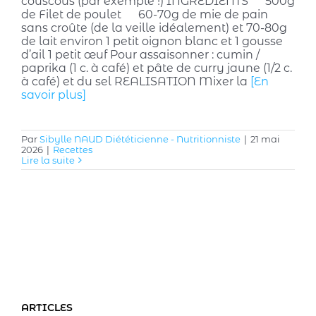
couscous (par exemple !) INGREDIENTS 500g
de Filet de poulet 60-70g de mie de pain
sans croûte (de la veille idéalement) et 70-80g
de lait environ 1 petit oignon blanc et 1 gousse
d’ail 1 petit œuf Pour assaisonner : cumin /
paprika (1 c. à café) et pâte de curry jaune (1/2 c.
à café) et du sel REALISATION Mixer la
[En
savoir plus]
Par
Sibylle NAUD Diététicienne - Nutritionniste
|
21 mai
2026
|
Recettes
Lire la suite
ARTICLES