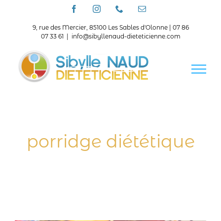
Passer
Facebook
Instagram
Téléphone
Email
au
contenu
9, rue des Mercier, 85100 Les Sables d'Olonne | 07 86
07 33 61
|
info@sibyllenaud-dieteticienne.com
porridge diététique