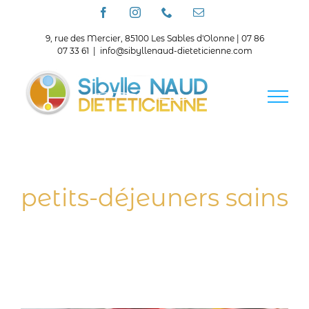
Passer
Facebook
Instagram
Téléphone
Email
au
contenu
9, rue des Mercier, 85100 Les Sables d'Olonne | 07 86
07 33 61
|
info@sibyllenaud-dieteticienne.com
petits-déjeuners sains