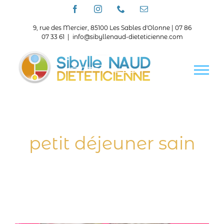
Passer
Facebook
Instagram
Téléphone
Email
au
contenu
9, rue des Mercier, 85100 Les Sables d'Olonne | 07 86
07 33 61
|
info@sibyllenaud-dieteticienne.com
petit déjeuner sain