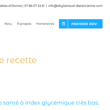
ables d'Olonne | 07 86 07 33 61
|
info@sibyllenaud-dieteticienne.com
Actu
A propos
Honoraires
PRENDRE RDV
e recette
te santé à index glycémique très bas,