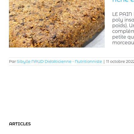
LE PAIN 
poly insa
poids). 
complémen
petite qu
morceau 
Par
Sibylle NAUD Diététicienne - Nutritionniste
|
11 octobre 202
ARTICLES