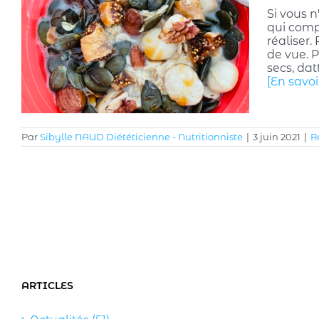
Si vous 
qui comp
réaliser.
de vue. P
secs, dat
[En savoi
Par
Sibylle NAUD Diététicienne - Nutritionniste
|
3 juin 2021
|
R
ARTICLES