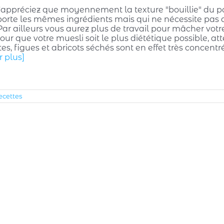
n'appréciez que moyennement la texture "bouillie" du po
orte les mêmes ingrédients mais qui ne nécessite pas de
 Par ailleurs vous aurez plus de travail pour mâcher votr
our que votre muesli soit le plus diététique possible, atte
tes, figues et abricots séchés sont en effet très concent
r plus]
ecettes