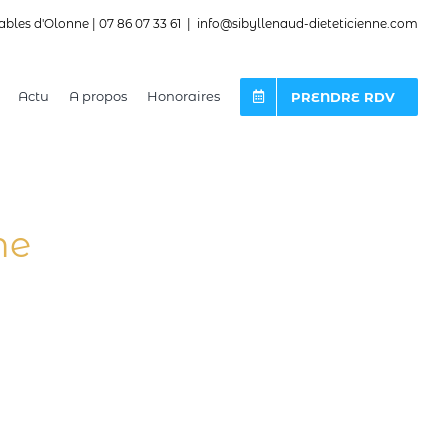
ables d'Olonne | 07 86 07 33 61
|
info@sibyllenaud-dieteticienne.com
Actu
A propos
Honoraires
PRENDRE RDV
ne