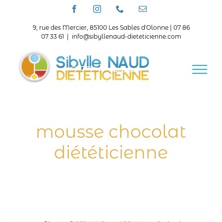
Passer
Facebook
Instagram
Téléphone
Email
au
contenu
9, rue des Mercier, 85100 Les Sables d'Olonne | 07 86
07 33 61
|
info@sibyllenaud-dieteticienne.com
mousse chocolat
diététicienne