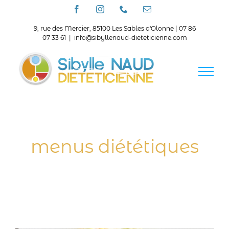
Passer
Facebook
Instagram
Téléphone
Email
au
contenu
9, rue des Mercier, 85100 Les Sables d'Olonne | 07 86
07 33 61
|
info@sibyllenaud-dieteticienne.com
menus diététiques