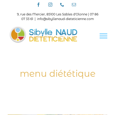
Passer
Facebook
Instagram
Téléphone
Email
au
contenu
9, rue des Mercier, 85100 Les Sables d'Olonne | 07 86
07 33 61
|
info@sibyllenaud-dieteticienne.com
menu diététique