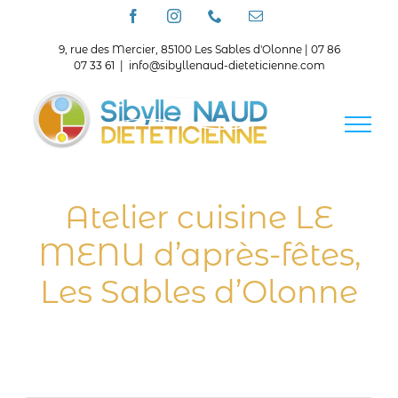
Passer
Facebook
Instagram
Téléphone
Email
au
contenu
9, rue des Mercier, 85100 Les Sables d'Olonne | 07 86
07 33 61
|
info@sibyllenaud-dieteticienne.com
Atelier cuisine LE
MENU d’après-fêtes,
Les Sables d’Olonne