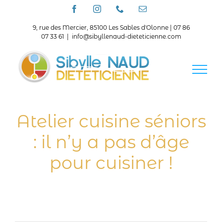
Passer
Facebook
Instagram
Téléphone
Email
au
contenu
9, rue des Mercier, 85100 Les Sables d'Olonne | 07 86
07 33 61
|
info@sibyllenaud-dieteticienne.com
Atelier cuisine séniors
: il n’y a pas d’âge
pour cuisiner !