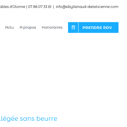
ables d'Olonne | 07 86 07 33 61
|
info@sibyllenaud-dieteticienne.com
Actu
A propos
Honoraires
PRENDRE RDV
légée sans beurre