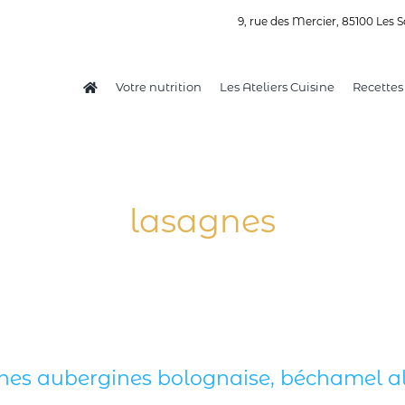
9, rue des Mercier, 85100 Les S
Votre nutrition
Les Ateliers Cuisine
Recettes
lasagnes
es aubergines bolognaise, béchamel al