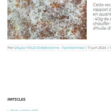
Cette rec
rapport 
en quant
: 40g de 
chauffer
d'huile d
Par
Sibylle NAUD Diététicienne - Nutritionniste
|
11 juin 2024
|
ARTICLES