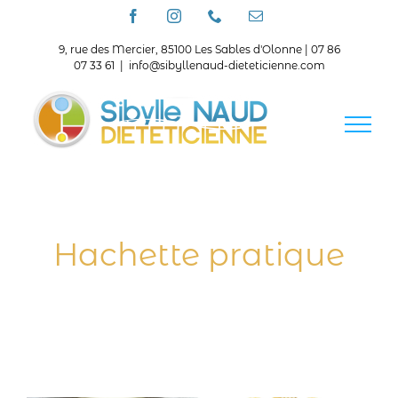
Passer
Facebook
Instagram
Téléphone
Email
au
contenu
9, rue des Mercier, 85100 Les Sables d'Olonne | 07 86
07 33 61
|
info@sibyllenaud-dieteticienne.com
Hachette pratique