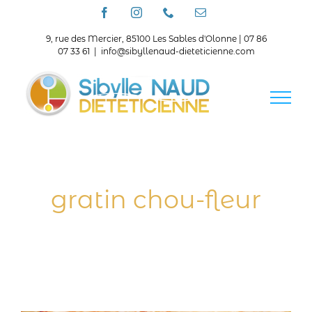
Passer
Facebook
Instagram
Téléphone
Email
au
contenu
9, rue des Mercier, 85100 Les Sables d'Olonne | 07 86
07 33 61
|
info@sibyllenaud-dieteticienne.com
gratin chou-fleur