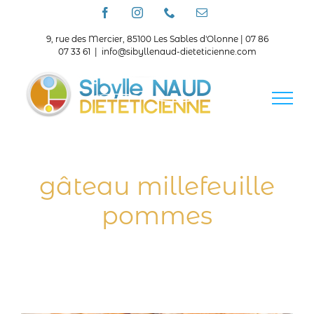
Passer
Facebook
Instagram
Téléphone
Email
au
contenu
9, rue des Mercier, 85100 Les Sables d'Olonne | 07 86
07 33 61
|
info@sibyllenaud-dieteticienne.com
gâteau millefeuille
pommes