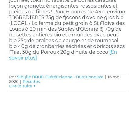
journée, voici ma recette de barres céréales
façon granola, énergisantes, rassasiantes et
pleines de fibres ! Pour 6 barres de 45 g environ
INGREDIENTS 75g de flocons d'avoine gros bio
(LOCAL / La ferme du petit grain à St Flaive des
Loups à 20 min des Sables d'Olonne !!) 70g de
noisettes entières bio et amandes avec peau
bio 25g de graines de courge et de tournesol
bio 40g de cranberries séchées et abricots secs
Miel 30g du Poiroux 20g d’huile de coco
[En
savoir plus]
Par
Sibylle NAUD Diététicienne - Nutritionniste
|
16 mai
2026
|
Recettes
Lire la suite