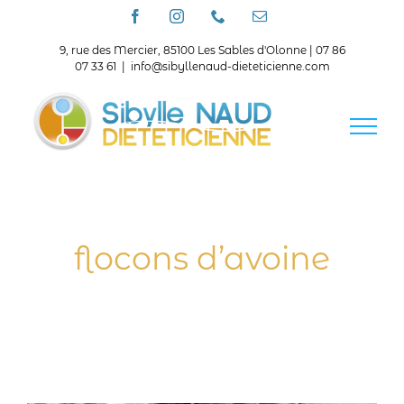
Passer
Facebook
Instagram
Téléphone
Email
au
contenu
9, rue des Mercier, 85100 Les Sables d'Olonne | 07 86
07 33 61
|
info@sibyllenaud-dieteticienne.com
flocons d’avoine