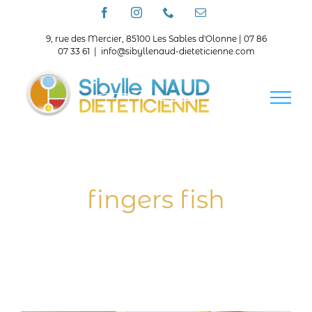
Passer
Facebook
Instagram
Téléphone
Email
au
contenu
9, rue des Mercier, 85100 Les Sables d'Olonne | 07 86
07 33 61
|
info@sibyllenaud-dieteticienne.com
fingers fish