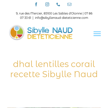
Passer
Facebook
Instagram
Téléphone
Email
au
contenu
9, rue des Mercier, 85100 Les Sables d'Olonne | 07 86
07 33 61
|
info@sibyllenaud-dieteticienne.com
dhal lentilles corail
recette Sibylle Naud