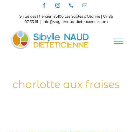
Passer
Facebook
Instagram
Téléphone
Email
au
contenu
9, rue des Mercier, 85100 Les Sables d'Olonne | 07 86
07 33 61
|
info@sibyllenaud-dieteticienne.com
charlotte aux fraises